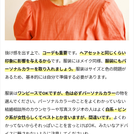
抜け感を出す上で、
コーデも重要
です。
ヘアセットと同じくらい
印象に影響を与えるから
です。服装にはメイク同様、
服装にもパ
ーソナルカラーを取り入れましょう。
服装はサイズと色の問題が
あるため、基本的には自分で準備する必要があります。
服装は
ワンピースでOKですが、色は必ずパーソナルカラー
の物を
選んでください。パーソナルカラーのことをよくわかっていない
結婚相談所のカウンセラーや写真スタジオの人はよく
白系・ピン
ク系が女性らしくてベストとか言いますが、間違いです。
よくわ
かってないからそれっぽいことを言っとけばOK、みたいなアドバ
イスに騙されないように注意してくださいね。