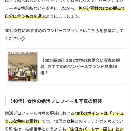
似合う似合わないがハッキリしてくる世代なので、パーソナルカ
ラーや骨格診断などを参考にしながら、
色/形/素材の3つの観点で
自分に合うものを選ぶ
ようにしましょう。
30代女性におすすめのワンピースブランドはこちらを参考にして
ください
【2024最新】30代女性のお見合い写真の服
装 | おすすめのワンピースブランド見本16
選！
【40代】女性の婚活プロフィール写真の服装
婚活プロフィール写真の服装における
40代のポイントは「ナチュ
ラルな色味と素材」
です。40代の女性とのマッチングを考えてい
る男性は、結婚相手というよりも
「生涯のパートナー探し」とい