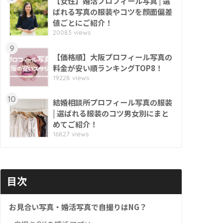
【女性】婚活プロフィール写真 | 選
ばれる写真の服装やコツを顔面偏差
値ごとにご紹介！
20083 views
9
【価格順】大阪プロフィール写真の
料金が安い順ランキングTOP8！
19228 views
10
結婚相談所プロフィール写真の服装
| 選ばれる服装のコツ男女別にまと
めてご紹介！
16827 views
目次
お見合い写真・婚活写真で自撮りはNG？