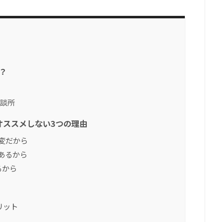
？
相談所
オススメしない3つの理由
変だから
あるから
るから
リット