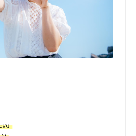
たい」
い」