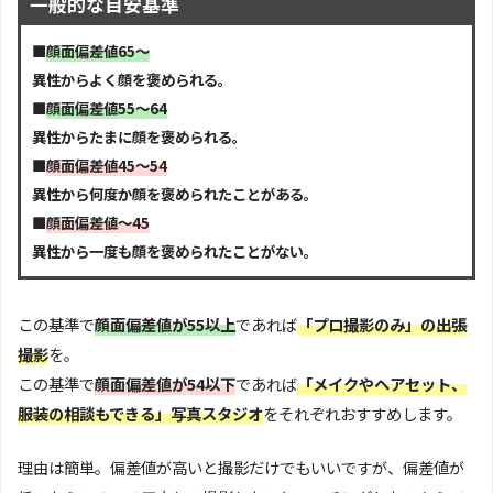
一般的な目安基準
■
顔面偏差値65～
異性からよく顔を褒められる。
■
顔面偏差値55～64
異性からたまに顔を褒められる。
■
顔面偏差値45～54
異性から何度か顔を褒められたことがある。
■
顔面偏差値～45
異性から一度も顔を褒められたことがない。
この基準で
顔面偏差値が55以上
であれば
「プロ撮影のみ」の出張
撮影
を。
この基準で
顔面偏差値が54以下
であれば
「メイクやヘアセット、
服装の相談もできる」写真スタジオ
をそれぞれおすすめします。
理由は簡単。偏差値が高いと撮影だけでもいいですが、偏差値が