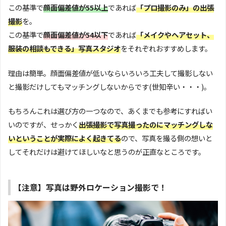
この基準で
顔面偏差値が55以上
であれば
「プロ撮影のみ」の出張
撮影
を。
この基準で
顔面偏差値が54以下
であれば
「メイクやヘアセット、
服装の相談もできる」写真スタジオ
をそれぞれおすすめします。
理由は簡単。顔面偏差値が低いならいろいろ工夫して撮影しない
と撮影だけしてもマッチングしないからです(世知辛い・・・)。
もちろんこれは選び方の一つなので、あくまでも参考にすればい
いのですが、せっかく
出張撮影で写真撮ったのにマッチングしな
い
ということが実際によく起きてる
ので、写真を撮る側の想いと
してそれだけは避けてほしいなと思うのが正直なところです。
【注意】写真は野外ロケーション撮影で！